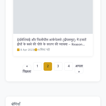
इंडोनेशियाई और फिलीपींस आर्कपेलगो (द्वीपसमूह) में हजारों
द्वीपों के बनने की पीछे के कारण की व्याख्या – Reason
behind the formation of thousands of islands in
8 Apr 2023
|
4 मिनट पढ़ें
the Indonesian and Philippines archipelago
«
1
2
3
4
अगला
पिछला
»
श्रेणियाँ