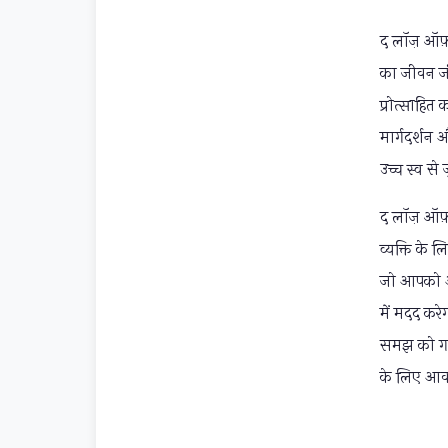
द लॉज़ ऑफ़ 
का जीवन ज
प्रोत्साहित
मार्गदर्शन
उच्च स्व से
द लॉज़ ऑफ़ 
व्यक्ति के 
जो आपको आध
में मदद करे
समझ को गहर
के लिए आवश