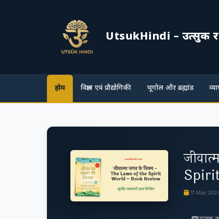
UtsukHindi – उत्सुक रहे, प
होम
विज्ञान एवं प्रौद्योगिकी
भूगोल और ब्रह्मांड
व्य
जीवात
Spiri
11 Mar 202