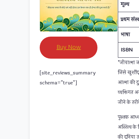
मूल्य
प्रथम संस
भाषा
Buy Now
ISBN
“जीवात्मा 
जिसे खुर्श
[site_reviews_summary
आत्मा की दु
schema=”true”]
व्यक्तिगत 
जीने के तरीक
पुस्तक आध्
अस्तित्व के
की दुनिया 