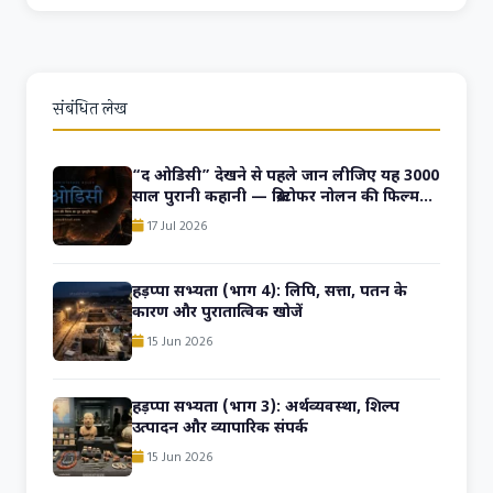
संबंधित लेख
“द ओडिसी” देखने से पहले जान लीजिए यह 3000
साल पुरानी कहानी — क्रिस्टोफर नोलन की फिल्म
का पूरा पृष्ठभूमि गाइड
17 Jul 2026
हड़प्पा सभ्यता (भाग 4): लिपि, सत्ता, पतन के
कारण और पुरातात्विक खोजें
15 Jun 2026
हड़प्पा सभ्यता (भाग 3): अर्थव्यवस्था, शिल्प
उत्पादन और व्यापारिक संपर्क
15 Jun 2026