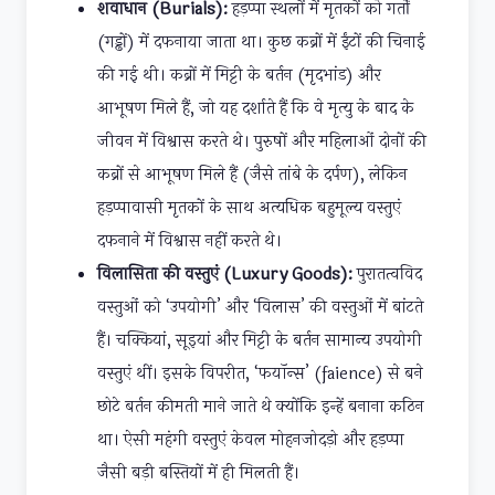
शवाधान (Burials):
हड़प्पा स्थलों में मृतकों को गर्तों
(गड्ढों) में दफनाया जाता था। कुछ कब्रों में ईंटों की चिनाई
की गई थी। कब्रों में मिट्टी के बर्तन (मृदभांड) और
आभूषण मिले हैं, जो यह दर्शाते हैं कि वे मृत्यु के बाद के
जीवन में विश्वास करते थे। पुरुषों और महिलाओं दोनों की
कब्रों से आभूषण मिले हैं (जैसे तांबे के दर्पण), लेकिन
हड़प्पावासी मृतकों के साथ अत्यधिक बहुमूल्य वस्तुएं
दफनाने में विश्वास नहीं करते थे।
विलासिता की वस्तुएं (Luxury Goods):
पुरातत्वविद
वस्तुओं को ‘उपयोगी’ और ‘विलास’ की वस्तुओं में बांटते
हैं। चक्कियां, सूइयां और मिट्टी के बर्तन सामान्य उपयोगी
वस्तुएं थीं। इसके विपरीत, ‘फयॉन्स’ (faience) से बने
छोटे बर्तन कीमती माने जाते थे क्योंकि इन्हें बनाना कठिन
था। ऐसी महंगी वस्तुएं केवल मोहनजोदड़ो और हड़प्पा
जैसी बड़ी बस्तियों में ही मिलती हैं।